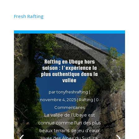
aventures
en
rafting
dans la
vallée de l’Ubaye!
Fresh Rafting
Rafting en Ubaye hors
saison : l’expérience la
plus authentique dans la
vallée
par
tonyfreshrafting
|
novembre 4, 2025
|
Rafting
| 0
Commentaires
La vallée de l’Ubaye est
connue comme l’un des plus
beaux terrains de jeu d’eaux
vives des Alpes du Sud. La