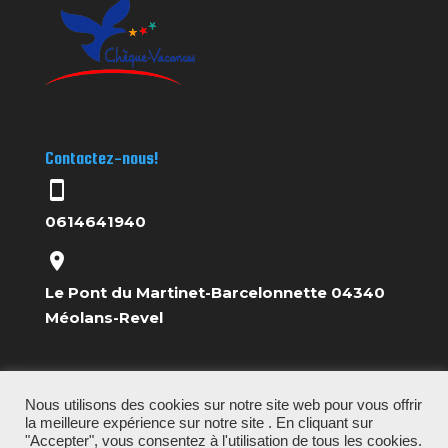
Contactez-nous!
stay_current_portrait
0614641940
location_on
Le Pont du Martinet-Barcelonnette 04340
Méolans-Revel
Nous utilisons des cookies sur notre site web pour vous offrir
la meilleure expérience sur notre site . En cliquant sur
"Accepter", vous consentez à l'utilisation de tous les cookies.