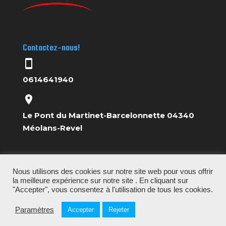
Contactez-nous!
stay_current_portrait
0614641940
location_on
Le Pont du Martinet-Barcelonnette 04340
Méolans-Revel
Nous utilisons des cookies sur notre site web pour vous offrir
la meilleure expérience sur notre site . En cliquant sur
"Accepter", vous consentez à l'utilisation de tous les cookies.
© Copyright Fresh Rafting - Fresh Rafting; tous droits
Paramètres
Accepter
Rejeter
réservés à Fresh Rafting.