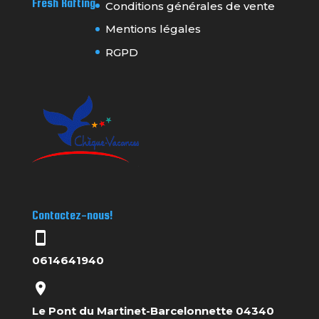
Fresh Rafting
Conditions générales de vente
Mentions légales
RGPD
Contactez-nous!
stay_current_portrait
0614641940
location_on
Le Pont du Martinet-Barcelonnette 04340