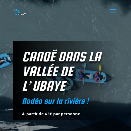
CANOË DANS LA
VALLÉE DE
L’UBAYE
Rodéo sur la rivière !
À
partir de 45€ par personne.